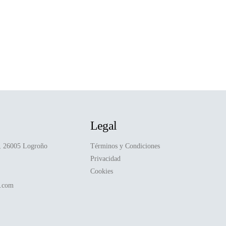
Legal
D, 26005 Logroño
Términos y Condiciones
Privacidad
Cookies
a.com