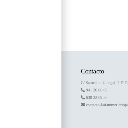
Contacto
C/ Saturnino Ulargui, 1 1º 
941 26 06 06
630 22 09 36
contacto@afammerlarioj