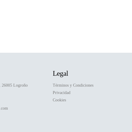
Legal
D, 26005 Logroño
Términos y Condiciones
Privacidad
Cookies
a.com