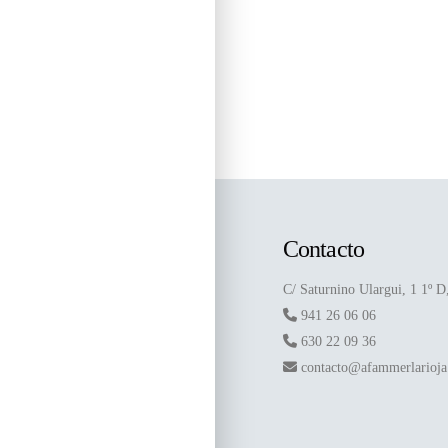
Contacto
C/ Saturnino Ulargui, 1 1º 
941 26 06 06
630 22 09 36
contacto@afammerlarioj