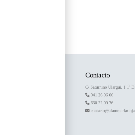
Contacto
C/ Saturnino Ulargui, 1 1º 
941 26 06 06
630 22 09 36
contacto@afammerlarioj