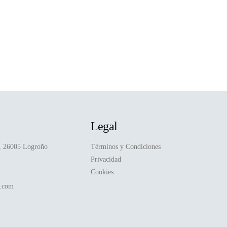
Legal
D, 26005 Logroño
Términos y Condiciones
Privacidad
Cookies
a.com